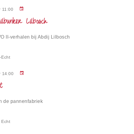
event
 11:00
ilbunker Lilbosch
 II-verhalen bij Abdij Lilbosch
-Echt
event
r 14:00
t
n de pannenfabriek
 Echt