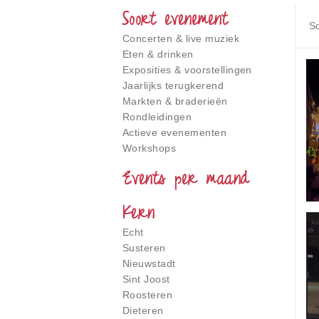
gebruiken;
Soort evenement
Druk
S
op
Concerten & live muziek
Control-
Eten & drinken
F10
Exposities & voorstellingen
om
Jaarlijks terugkerend
een
toegankelijkheidsmenu
Markten & braderieën
te
Rondleidingen
openen.
Actieve evenementen
Workshops
Events per maand
Kern
Echt
Susteren
Nieuwstadt
Sint Joost
Roosteren
Dieteren