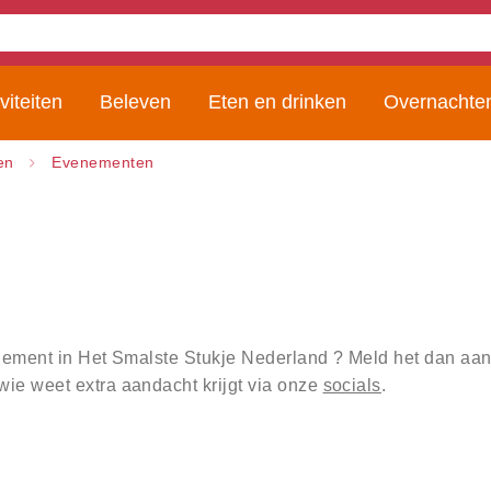
viteiten
Beleven
Eten en drinken
Overnachte
en
Evenementen
enement in Het Smalste Stukje Nederland ? Meld het dan aan 
ie weet extra aandacht krijgt via onze
socials
.