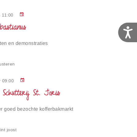
event
s 11:00
ebastianus
T
ten en demonstraties
usteren
event
r 09:00
Schutterij St. Joris
er goed bezochte kofferbakmarkt
int joost