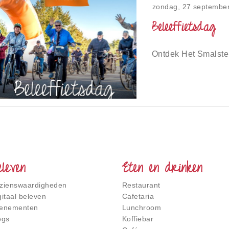
zondag, 27 septembe
Beleeffietsdag
Ontdek Het Smalste 
eleven
Eten en drinken
zienswaardigheden
Restaurant
gitaal beleven
Cafetaria
enementen
Lunchroom
ogs
Koffiebar