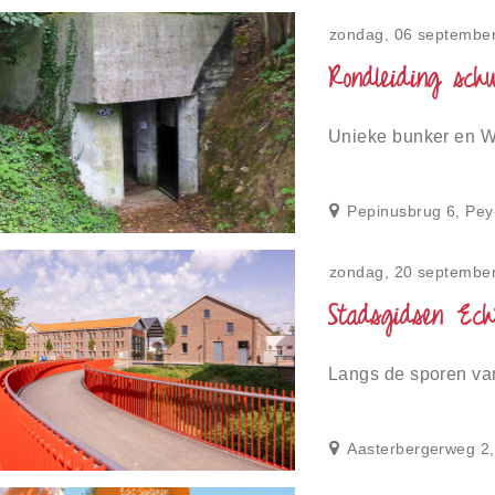
zondag, 06 september
Rondleiding schu
Unieke bunker en WO
Pepinusbrug 6, Pey
zondag, 20 septembe
Stadsgidsen Ech
Langs de sporen va
Aasterbergerweg 2,