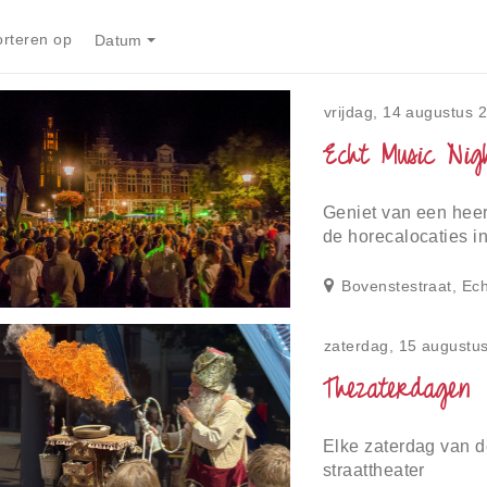
orteren op
Datum
vrijdag, 14 augustus 
Echt Music Nig
Geniet van een heerl
de horecalocaties in
Bovenstestraat, Ech
zaterdag, 15 augustu
Thezaterdagen
Elke zaterdag van d
straattheater