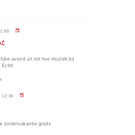
event
21:00
ht
ijke avond uit vol live muziek bij
 Echt!
t
event
s 12:30
e zomervakantie gratis