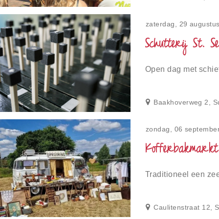
zaterdag, 29 augustu
Schutterij St. S
Open dag met schie
Baakhoverweg 2, S
zondag, 06 septembe
Kofferbakmarkt 
Traditioneel een ze
Caulitenstraat 12, S