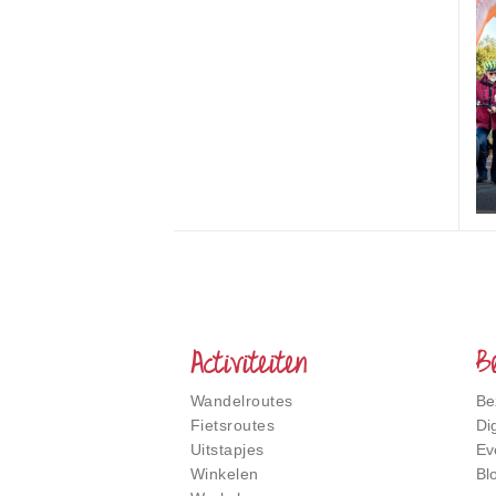
Het
Smalste
Stukje
Nederland
Activiteiten
B
Wandelroutes
Be
Fietsroutes
Di
Uitstapjes
Ev
Winkelen
Bl