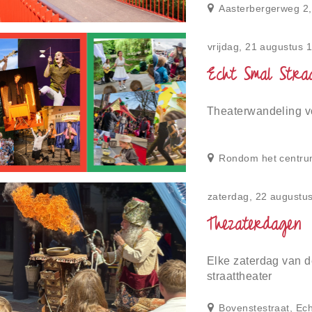
Aasterbergerweg 2,
vrijdag, 21 augustus 
Echt Smal Straa
Theaterwandeling vo
Rondom het centru
zaterdag, 22 augustu
Thezaterdagen
Elke zaterdag van d
straattheater
Bovenstestraat, Ech