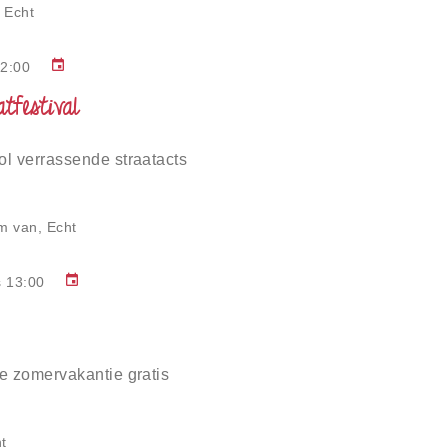
 Echt
event
12:00
tfestival
l verrassende straatacts
m van, Echt
event
s 13:00
e zomervakantie gratis
t