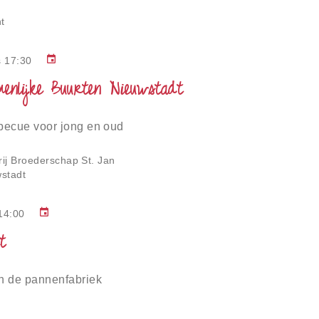
t
event
s 17:30
enlijke Buurten Nieuwstadt
becue voor jong en oud
rij Broederschap St. Jan
wstadt
event
14:00
t
n de pannenfabriek