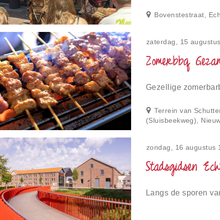
Bovenstestraat, Ech
zaterdag, 15 augustu
Zomerbbq Gezam
Gezellige zomerbar
Terrein van Schutte
(Sluisbeekweg), Nieu
zondag, 16 augustus 
Stadsgidsen Ech
Langs de sporen va