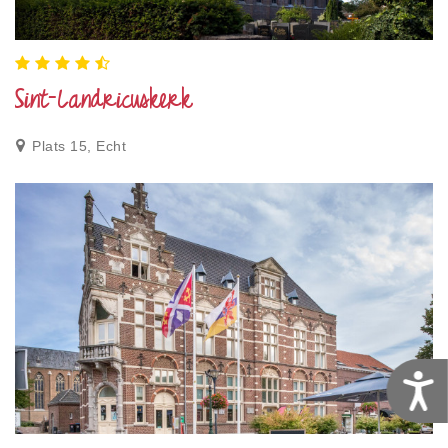
Sint-Landricuskerk
Plats 15, Echt
T