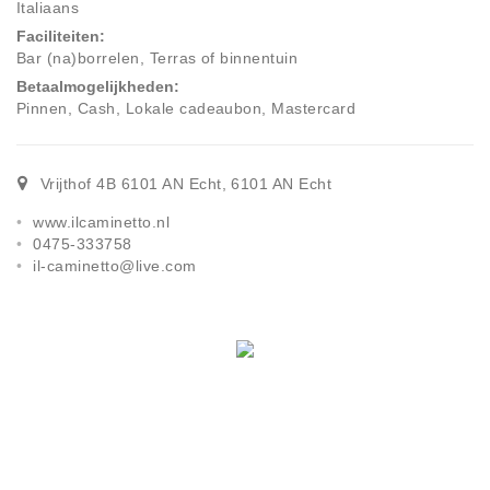
Italiaans
Faciliteiten
Bar (na)borrelen, Terras of binnentuin
Betaalmogelijkheden
Pinnen, Cash, Lokale cadeaubon, Mastercard
Vrijthof 4B 6101 AN Echt
,
6101 AN
Echt
www.ilcaminetto.nl
0475-333758
il-caminetto@live.com