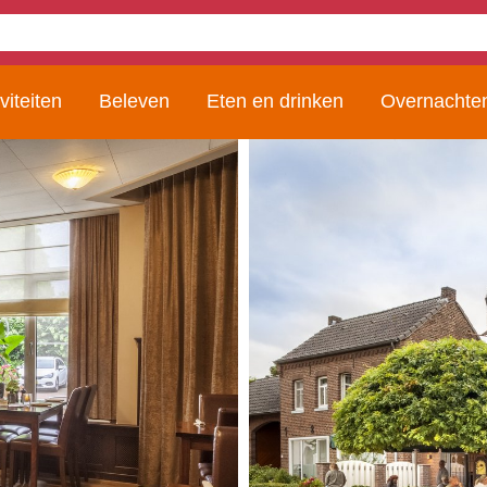
viteiten
Beleven
Eten en drinken
Overnachte