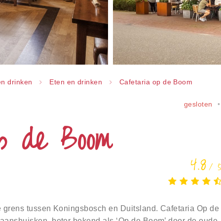
en drinken
Eten en drinken
Cafetaria op de Boom
gesloten
op de Boom
4.8
/ 
e grens tussen Koningsbosch en Duitsland. Cafetaria Op de
paanshuisken, beter bekend als ‘Op de Boom’ door de oude