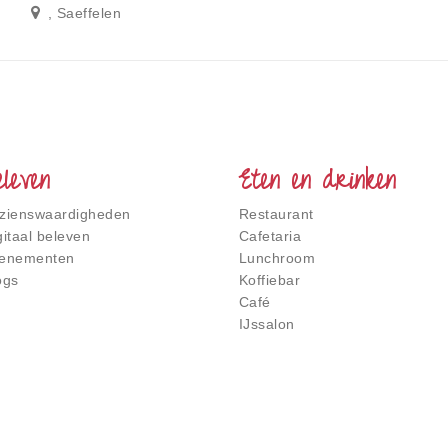
, Saeffelen
eleven
Eten en drinken
zienswaardigheden
Restaurant
gitaal beleven
Cafetaria
enementen
Lunchroom
ogs
Koffiebar
Café
IJssalon