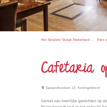
gebruiken;
Druk
op
Control-
F10
om
een
toegankelijkheidsmenu
te
Het Smalste Stukje Nederland
Eten 
openen.
Cafetaria 
Spaanshuisken 13
,
Koningsbosch
Geniet van heerlijke gerechten op d
Boom bevindt zich in het gehucht S