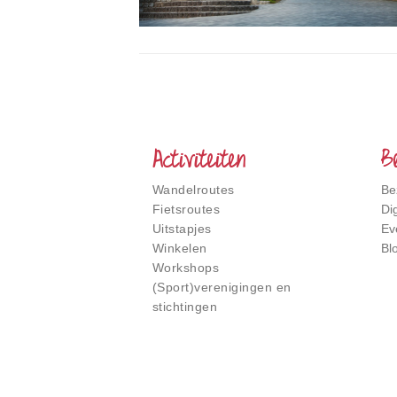
Het
Smalste
Stukje
Nederland
Activiteiten
B
Wandelroutes
Be
Fietsroutes
Di
Uitstapjes
Ev
Winkelen
Bl
Workshops
(Sport)verenigingen en
stichtingen