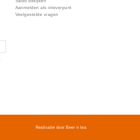
Saldo bekijken
Aanmelden als inleverpunt
Veelgestelde vragen
t
Realisatie door Beer n tea