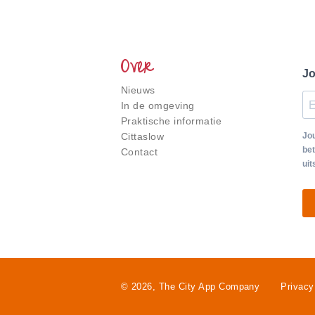
Over
Jo
Nieuws
In de omgeving
Praktische informatie
Cittaslow
Jou
bet
Contact
uit
© 2026, The City App Company
Privacy