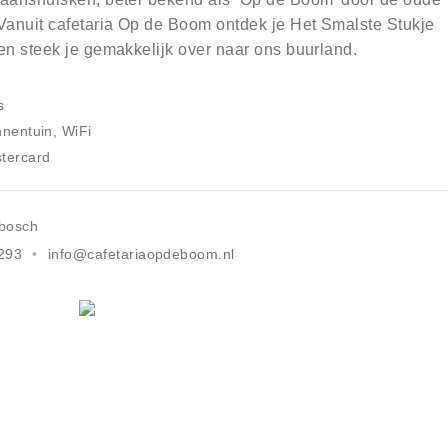
Vanuit cafetaria Op de Boom ontdek je Het Smalste Stukje
en steek je gemakkelijk over naar ons buurland.
s
nnentuin, WiFi
tercard
bosch
293
info@cafetariaopdeboom.nl